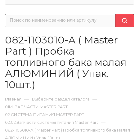
082-1103010-А ( Master
Part ) Пробка
топливного бака малая
АЛЮМИНИЙ ( Упак.
10шт.)
—
—
Главная
Выберите раздел каталога
—
01М. ЗАПЧАСТИ MASTER PART
—
02.СИСТЕМА ПИТАНИЯ MASTER PART
—
02.02.Запчасти системы питания Master Part
082-1103010-А ( Master Part ) Пробка топливного бака малая
АЛЮМИНИЙ ( Упак. 10шт.)