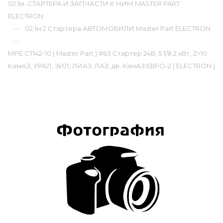
02.1м. СТАРТЕРА И ЗАПЧАСТИ К НИМ MASTER PART
ЕLECTRON
—
02.1м.2 Стартера АВТОМОБИЛИ Мaster Part ЕLECTRON
—
МРЕ СТ142-10 ( Master Part ) #63 Стартер 24В, 5.1/8.2 кВт, Z=10
КамАЗ, УРАЛ, ЗИЛ, ЛИАЗ, ЛАЗ, дв. КамАЗ ЕВРО-2 ( ELECTRON )