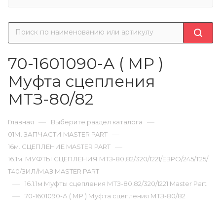
70-1601090-А ( МР )
Муфта сцепления
МТЗ-80/82
—
—
Главная
Выберите раздел каталога
—
01М. ЗАПЧАСТИ MASTER PART
—
16м. СЦЕПЛЕНИЕ MASTER PART
16.1м. МУФТЫ СЦЕПЛЕНИЯ МТЗ-80,82/320/1221/ЕВРО/245/Т25/
Т40/ЗИЛ/МАЗ.MASTER PART
—
16.1.1м Муфты сцепления МТЗ-80,82/320/1221 Master Part
—
70-1601090-А ( МР ) Муфта сцепления МТЗ-80/82