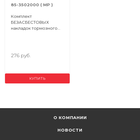
85-3502000 ( МР )
Комплект
БЕЗАСБЕСТОВЫХ
накладок тормозного
диска с заклепками (
накладки 2шт./ заклепки
12шт.) МТЗ-1221
276 руб.
КУПИТЬ
О КОМПАНИИ
НОВОСТИ