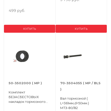
499 руб.
КУПИТЬ
КУПИТЬ
50-3502000 ( МР )
70-3504055 ( МР / BLS
)
Комплект
БЕЗАСБЕСТОВЫХ
Вал тормозной (
накладок тормозного
L=361мм,d=50мм.)
диска с заклепками
МТЗ-80/82