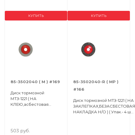
КУПИТЬ
КУПИТЬ
85-3502040 ( М ) #169
85-3502040-R ( МР )
#166
Диск тормозной
МТЗ-1221 ( НА
Диск тормозной МТЗ-1221 ( НА
КЛЕЮ,асбестовая
ЗАКЛЕПКАХ,БЕЗАСБЕСТОВА
накладка Н/О ) ( Упак.- 4
НАКЛАДКА Н/О ) ( Упак.- 4 шт.
шт. )
)
503 руб.