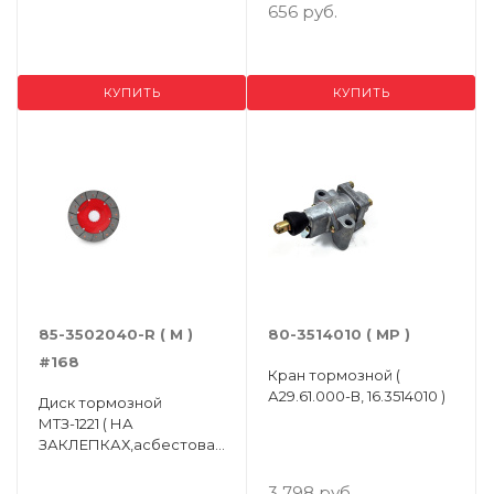
656 руб.
КУПИТЬ
КУПИТЬ
85-3502040-R ( M )
80-3514010 ( МР )
#168
Кран тормозной (
А29.61.000-В, 16.3514010 )
Диск тормозной
МТЗ-1221 ( НА
ЗАКЛЕПКАХ,асбестовая
накладка Н/О ) ( Упак.- 4
шт. )
3 798 руб.