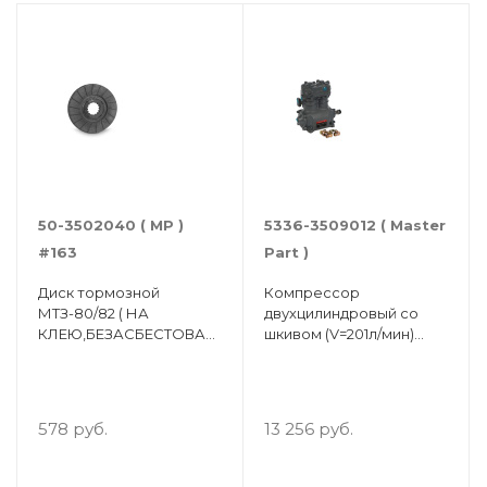
50-3502040 ( МР )
5336-3509012 ( Master
#163
Part )
Диск тормозной
Компрессор
МТЗ-80/82 ( НА
двухцилиндровый со
КЛЕЮ,БЕЗАСБЕСТОВАЯ
шкивом (V=201л/мин)
НАКЛАДКА ) ( Упак.- 4
МАЗ, УРАЛ ЯМЗ-236/238
шт. )
578 руб.
13 256 руб.