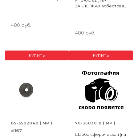
МТЗ-80/82 ( НА
Упак.- 4 шт. )
ЗАКЛЕПКАХ,асбестовая
накладка ) ( Упак.- 4 шт. )
480 руб.
480 руб.
КУПИТЬ
КУПИТЬ
85-3502040 ( МР )
70-3503018 ( МР )
#167
Шайба сферическая (на