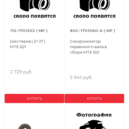
112-1701202 ( МР )
80С-1701060-А ( МР )
Шестерня ( Z= 27 )
Синхронизатор
МТЗ-1221
первичного вала в
сборе МТЗ-1221
2 729 руб.
5 943 руб.
КУПИТЬ
КУПИТЬ