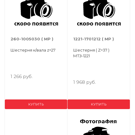
260-1005030 ( МР )
1221-1701212 ( МР )
Шестерня к/вала z=27
Шестерня ( Z=37 )
МТЗ-1221
1 266 руб.
1 968 руб.
КУПИТЬ
КУПИТЬ