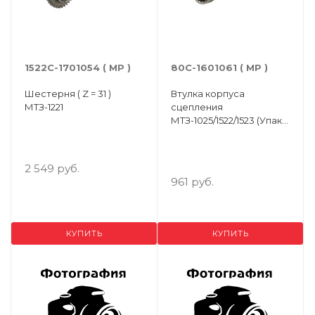
1522С-1701054 ( МР )
80С-1601061 ( МР )
Шестерня ( Z = 31 )
Втулка корпуса
МТЗ-1221
сцепления
МТЗ-1025/1522/1523 (Упак.
3шт.)
2 549 руб.
961 руб.
КУПИТЬ
КУПИТЬ