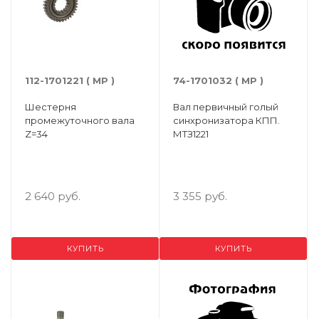
112-1701221 ( МР )
74-1701032 ( МР )
Шестерня
Вал первичный голый
промежуточного вала
синхронизатора КПП.
Z=34
МТЗ1221
2 640 руб.
3 355 руб.
КУПИТЬ
КУПИТЬ