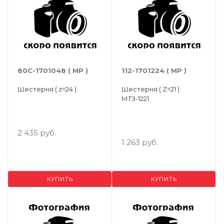
80С-1701048 ( МР )
112-1701224 ( МР )
Шестерня ( z=24 )
Шестерня ( Z=21 )
МТЗ-1221
2 435 руб.
1 263 руб.
КУПИТЬ
КУПИТЬ