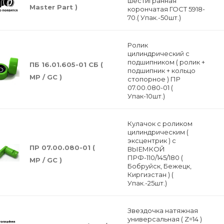
шестигранная
Master Part )
корончатая ГОСТ 5918-
70.( Упак.-50шт.)
Ролик
цилиндрический с
подшипником ( ролик +
ПБ 16.01.605-01 СБ (
подшипник + кольцо
МP / GC )
стопорное ) ПР
07.00.080-01 (
Упак-10шт.)
Кулачок с роликом
цилиндрическим (
эксцентрик ) с
ПР 07.00.080-01 (
ВЫЕМКОЙ
ПРФ-110/145/180 (
МP / GC )
Бобруйск, Бежецк,
Киргизстан ) (
Упак.-25шт.)
Звездочка натяжная
универсальная ( Z=14 )