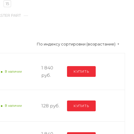
15
—
STER PART
По индексу сортировки (возрастание)
1 840
КУПИТЬ
В наличии
руб.
128 руб.
КУПИТЬ
В наличии
1 840