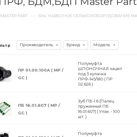
ПРФ, БДМ,БДП Master Part
—
 MASTER PART
50м. НАВЕСНОЕ СЕЛЬХОЗОБОРУДОВАНИЕ MA
Производитель
Бренд
Модель
льтр
Полумуфта
ШПОНОЧНАЯ зацеп
ПР 01.00.100А ( МР /
под 3 кулачка
GC )
ПРФ-145/180 ( ПР
02.626 )
Зуб ПБ-1.6 (Палец
ПБ 16.01.607 ( MP /
пружинный ПБ
16.01.607) ( Упак. - 100
GC )
шт. )
Полумуфта