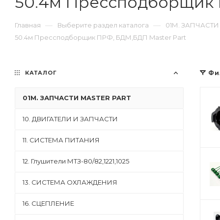
50.4м Прессподборщик 
—
—
Главная
Выберите раздел каталога
01М. ЗАПЧАСТИ
50.4м Прессподборщик ПРФ, БДМ,БДП Master Part
КАТАЛОГ
Фи
01М. ЗАПЧАСТИ MASTER PART
10. ДВИГАТЕЛИ И ЗАПЧАСТИ
11. СИСТЕМА ПИТАНИЯ
12. Глушители МТЗ-80/82,1221,1025
13. СИСТЕМА ОХЛАЖДЕНИЯ
16. СЦЕПЛЕНИЕ