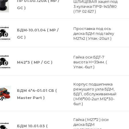
ПР 01.00.120А ( МР /
ШЛИЦЕВАЯ зацеп под
3 кулачка ПРФ-145/180
GC )
( ПР 02.627 )
Проставка под ось
БДМ-10.01.04 ( МP /
диска БДМ под гайку
GC )
М27х2 ( Упак.-20шт.)
Гайка оси БДТ-7
высота Н=35мм. (
М42*3 ( МP / GC )
Упак.-6шт.)
Корпус подшипника
режущего узла БДМ,
БДМ 4*4-01.01 СБ (
БДП, обслуживаемый
Мaster Рart )
( М16*100-2шт.М12*30-
6шт.)
Гайка ( М27*2 ) оси
диска БДМ
БДМ 10.01.03 (