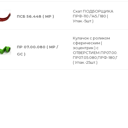
Скат ПОДБОРЩИКА
ПРФ-110 / 145 / 180 (
ПСБ 56.448 ( МР )
Упак.-5шт.)
Кулачок с роликом
сферическим (
ПР 07.00.080 ( МP /
эсцентрик ) с
ОТВЕРСТИЕМ.ПР07.00.080/
GC )
ПР07.05.080,ПРФ-180,ПРФ-1
( Упак.-25шт.)