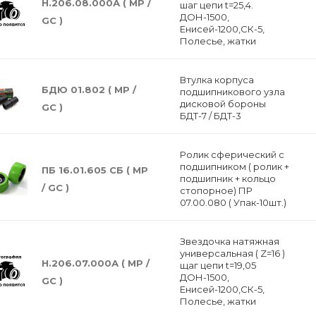
Н.206.08.000А ( МР /
шаг цепи t=25,4.
ДОН-1500,
GC )
Енисей-1200,СК-5,
Полесье, жатки
Втулка корпуса
БДЮ 01.802 ( MP /
подшипникового узла
дисковой бороны
GC )
БДТ-7 / БДТ-3
Ролик сферический с
подшипником ( ролик +
ПБ 16.01.605 СБ ( МP
подшипник + кольцо
/ GC )
стопорное) ПР
07.00.080 ( Упак-10шт.)
Звездочка натяжная
универсальная ( Z=16 )
Н.206.07.000А ( МР /
щаг цепи t=19,05
ДОН-1500,
GC )
Енисей-1200,СК-5,
Полесье, жатки