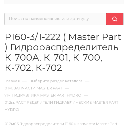
Р160-3/1-222 ( Master Part
) Гидрораспределитель
К-700А, К-701, К-700,
К-702, К-702
—
—
Главная
Выберите раздел каталога
—
01М. ЗАПЧАСТИ MASTER PART
—
71м. ГИДРАВЛИКА MASTER PART HYDRO
01.2м. РАСПРЕДЕЛИТЕЛИ ГИДРАВЛИЧЕСКИЕ MASTER PART
HYDRO
—
01.2м03 Гидрораспределители Р160 и запчасти Master Part