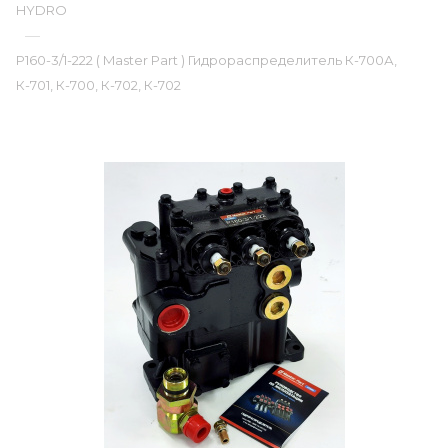
HYDRO
—
Р160-3/1-222 ( Master Part ) Гидрораспределитель К-700А,
К-701, К-700, К-702, К-702