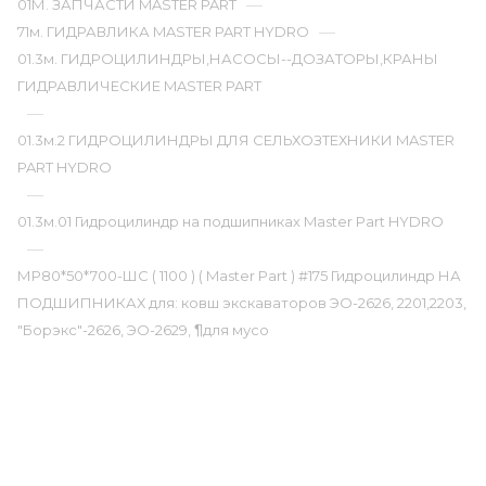
—
01М. ЗАПЧАСТИ MASTER PART
—
71м. ГИДРАВЛИКА MASTER PART HYDRO
01.3м. ГИДРОЦИЛИНДРЫ,НАСОСЫ--ДОЗАТОРЫ,КРАНЫ
ГИДРАВЛИЧЕСКИЕ MASTER PART
—
01.3м.2 ГИДРОЦИЛИНДРЫ ДЛЯ СЕЛЬХОЗТЕХНИКИ MASTER
PART HYDRO
—
01.3м.01 Гидроцилиндр на подшипниках Master Part HYDRO
—
МР80*50*700-ШС ( 1100 ) ( Master Part ) #175 Гидроцилиндр НА
ПОДШИПНИКАХ для: ковш экскаваторов ЭО-2626, 2201,2203,
"Борэкс"-2626, ЭО-2629, ¶для мусо