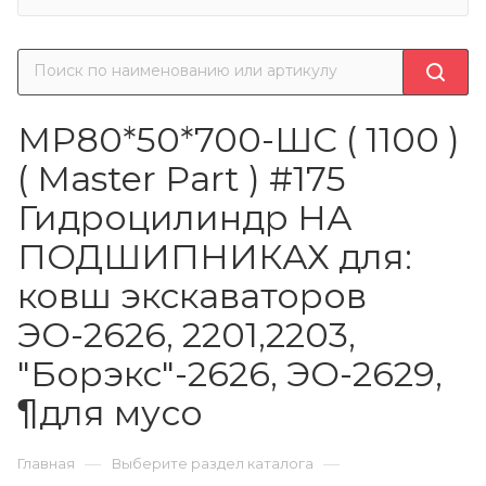
МР80*50*700-ШС ( 1100 )
( Master Part ) #175
Гидроцилиндр НА
ПОДШИПНИКАХ для:
ковш экскаваторов
ЭО-2626, 2201,2203,
"Борэкс"-2626, ЭО-2629,
¶для мусо
—
—
Главная
Выберите раздел каталога