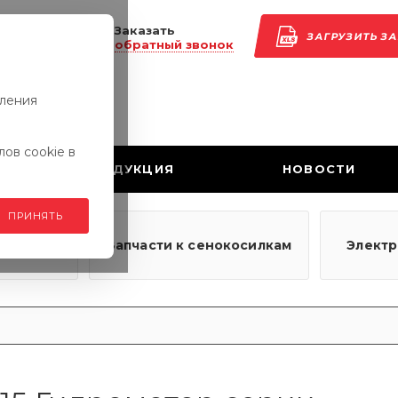
Заказать
ЗАГРУЗИТЬ З
обратный звонок
вления
ов cookie в
ПРОДУКЦИЯ
НОВОСТИ
ПРИНЯТЬ
узовым
Запчасти к сенокосилкам
Элект
ям