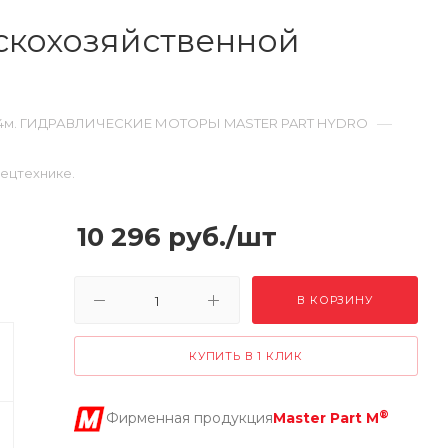
скохозяйственной
—
.4м. ГИДРАВЛИЧЕСКИЕ МОТОРЫ MASTER PART HYDRO
пецтехнике.
10 296
руб.
/шт
В КОРЗИНУ
КУПИТЬ В 1 КЛИК
®
Фирменная продукция
Master Part M