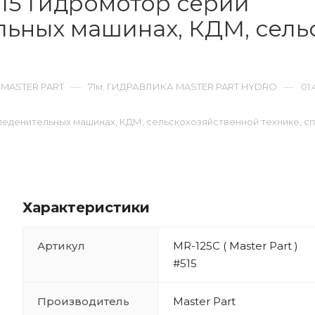
#515 Гидромотор серии
ьных машинах, КДМ, сель
—
—
 MASTER PART
71м. ГИДРАВЛИКА MASTER PART HYDRO
01
обледенительных машинах, КДМ, сельскохозяйственной технике, с
Характеристики
Артикул
MR-125C ( Master Part )
#515
Производитель
Master Part