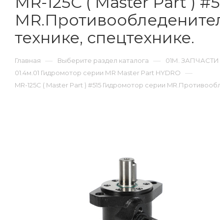
MR-125C ( Master Part ) 
MR.Противообледенител
технике, спецтехнике.
—
—
Главная
Выберите раздел каталога
01М. ЗАПЧАСТИ
—
01.4м.01 Гидромотор серии МR Master Part HYDRO
MR-125C ( Master Part ) #515 Гидромотор серии MR.Противо