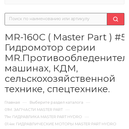
MR-160C ( Master Part ) #5
Гидромотор серии
MR.Противообледенител
машинах, КДМ,
сельскохозяйственной
технике, спецтехнике.
—
—
Главная
Выберите раздел каталога
—
01М. ЗАПЧАСТИ MASTER PART
—
71м. ГИДРАВЛИКА MASTER PART HYDRO
01.4м. ГИДРАВЛИЧЕСКИЕ МОТОРЫ MASTER PART HYDRO