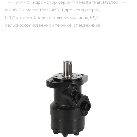
—
—
01.4м.01 Гидромотор серии МR Master Part HYDRO
MR-160C ( Master Part ) #517 Гидромотор серии
MR.Противообледенительных машинах, КДМ,
сельскохозяйственной технике, спецтехнике.