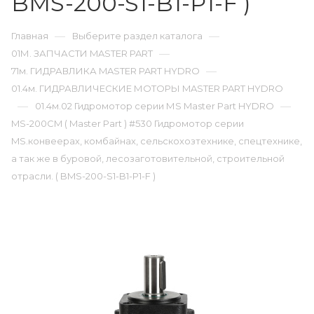
BMS-200-S1-B1-P1-F )
—
—
Главная
Выберите раздел каталога
—
01М. ЗАПЧАСТИ MASTER PART
—
71м. ГИДРАВЛИКА MASTER PART HYDRO
01.4м. ГИДРАВЛИЧЕСКИЕ МОТОРЫ MASTER PART HYDRO
—
—
01.4м.02 Гидромотор серии МS Master Part HYDRO
MS-200CM ( Master Part ) #530 Гидромотор серии
MS.конвеерах, комбайнах, сельскохозтехнике, спецтехнике,
а так же в буровой, лесозаготовительной, строительной
отрасли. ( BMS-200-S1-B1-P1-F )