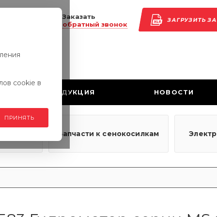
Заказать
ЗАГРУЗИТЬ З
обратный звонок
вления
ов cookie в
ПРОДУКЦИЯ
НОВОСТИ
ПРИНЯТЬ
узовым
Запчасти к сенокосилкам
Элект
ям