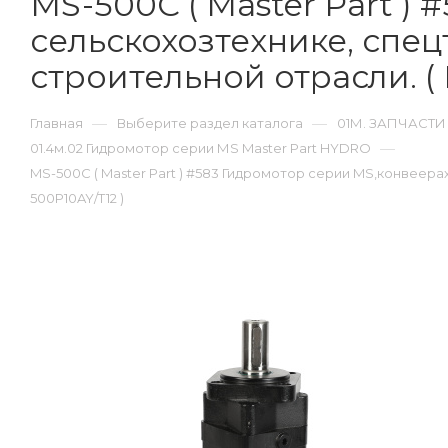
MS-500C ( Master Part )
сельскохозтехнике, спец
строительной отрасли. (
—
—
Главная
Выберите раздел каталога
01М. ЗАПЧАСТИ
—
01.4м.02 Гидромотор серии МS Master Part HYDRO
MS-500C ( Master Part ) #583 Гидромотор серии MS,конвеерах
500P10AY/T12 )