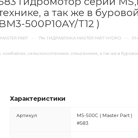
 #583 Гидромотор серии MS
технике, а так же в бурово
 BM3-500P10AY/T12 )
—
—
 MASTER PART
71м. ГИДРАВЛИКА MASTER PART HYDRO
01
, комбайнах, сельскохозтехнике, спецтехнике, а так же в бурово
Характеристики
Артикул
MS-500C ( Master Part )
#583