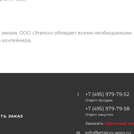
а заказа. ООО «Эталон» обладает всеми необходимыми
 контейнера.
+7 (495) 979-79-52
Отдел продаж
Ы
+7 (495) 979-79-58
Отдел закупок
ТЬ ЗАКАЗ
Заказать
обратный зв
info@etalon-agro.ru