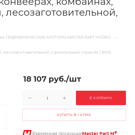
,конвеерах, комбайнах,
й, лесозаготовительной,
—
.4м. ГИДРАВЛИЧЕСКИЕ МОТОРЫ MASTER PART HYDRO
й, лесозаготовительной, строительной отрасли. ( BM3-
18 107
руб.
/шт
В КОРЗИНУ
КУПИТЬ В 1 КЛИК
®
Фирменная продукция
Master Part M