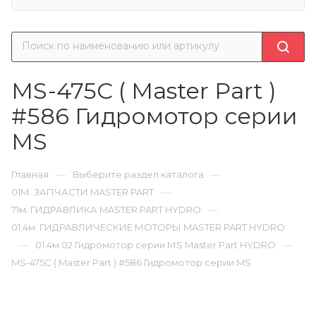
MS-475C ( Master Part )
#586 Гидромотор серии
MS
—
—
Главная
Выберите раздел каталога
—
01М. ЗАПЧАСТИ MASTER PART
—
71м. ГИДРАВЛИКА MASTER PART HYDRO
01.4м. ГИДРАВЛИЧЕСКИЕ МОТОРЫ MASTER PART HYDRO
—
—
01.4м.02 Гидромотор серии МS Master Part HYDRO
MS-475C ( Master Part ) #586 Гидромотор серии MS