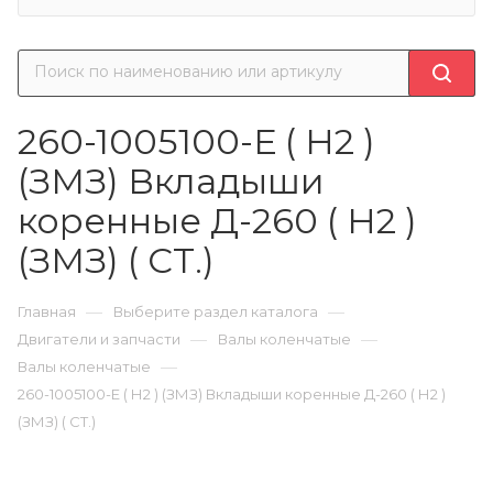
260-1005100-Е ( Н2 )
(ЗМЗ) Вкладыши
коренные Д-260 ( Н2 )
(ЗМЗ) ( СТ.)
—
—
Главная
Выберите раздел каталога
—
—
Двигатели и запчасти
Валы коленчатые
—
Валы коленчатые
260-1005100-Е ( Н2 ) (ЗМЗ) Вкладыши коренные Д-260 ( Н2 )
(ЗМЗ) ( СТ.)