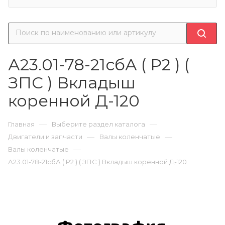
А23.01-78-21сбА ( Р2 ) (
ЗПС ) Вкладыш
коренной Д-120
—
—
Главная
Выберите раздел каталога
—
—
Двигатели и запчасти
Валы коленчатые
—
Валы коленчатые
А23.01-78-21сбА ( Р2 ) ( ЗПС ) Вкладыш коренной Д-120