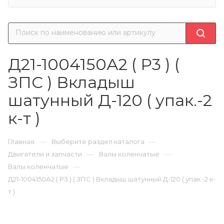
Д21-1004150А2 ( Р3 ) (
ЗПС ) Вкладыш
шатунный Д-120 ( упак.-2
к-т )
—
—
Главная
Выберите раздел каталога
—
—
Двигатели и запчасти
Валы коленчатые
—
Валы коленчатые
Д21-1004150А2 ( Р3 ) ( ЗПС ) Вкладыш шатунный Д-120 ( упак.-2 к-
т )