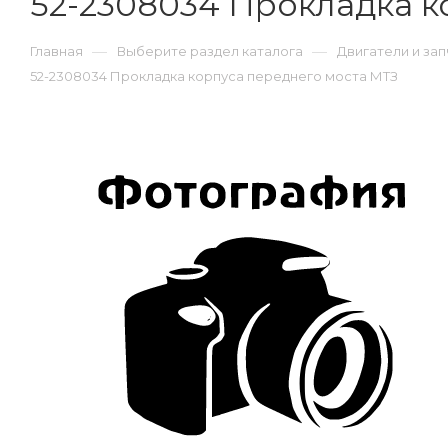
52-2308034 Прокладка к
—
—
Главная
Выберите раздел каталога
Двигатели и зап
52-2308034 Прокладка корпуса переднего моста МТЗ