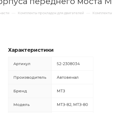
орпуса переднего моста М
—
—
части
Комплекты прокладок для двигателей
Комплекты 
Характеристики
Артикул
52-2308034
Производитель
Автовенал
Бренд
МТЗ
Модель
МТЗ-82, МТЗ-80