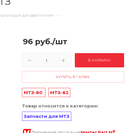
ТЗ
—
прокладок для двигателей
96
руб.
/шт
В КОРЗИНУ
КУПИТЬ В 1 КЛИК
МТЗ-80
МТЗ-82
Товар относится к категории:
Запчасти для МТЗ
®
Фирменная продукция
Master Part M