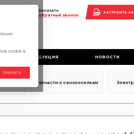
Заказать
ЗАГРУЗИТЬ З
обратный звонок
вления
ов cookie в
ПРОДУКЦИЯ
НОВОСТИ
ПРИНЯТЬ
узовым
Запчасти к сенокосилкам
Элект
ям