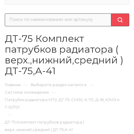
ДТ-75 Комплект
патрубков радиатора (
верх.,нижний,средний )
ДТ-75,А-41
—
—
Главная
Выберите раздел каталога
—
Система охлаждения
Патрубки радиатора МТЗ, ДТ-75, СМ50, К-70, Д-18, ЮМЗ и
Т-10/701
—
ДТ-75 Комплект патрубков радиатора (
верх.,нижний,средний ) ДТ-75,А-41