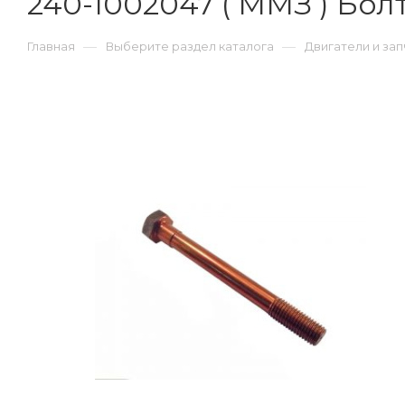
240-1002047 ( ММЗ ) Болт 
—
—
Главная
Выберите раздел каталога
Двигатели и зап