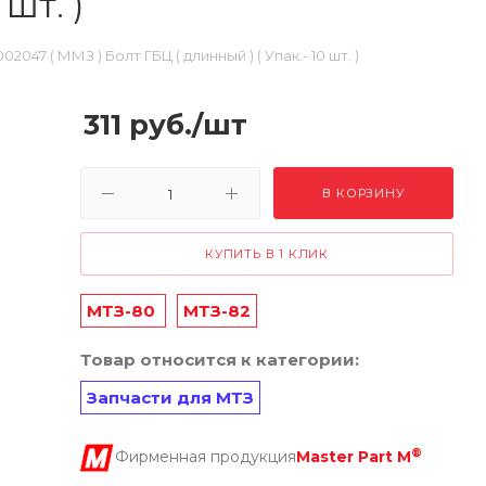
шт. )
002047 ( ММЗ ) Болт ГБЦ ( длинный ) ( Упак.- 10 шт. )
311
руб.
/шт
В КОРЗИНУ
КУПИТЬ В 1 КЛИК
МТЗ-80
МТЗ-82
Товар относится к категории:
Запчасти для МТЗ
®
Фирменная продукция
Master Part M