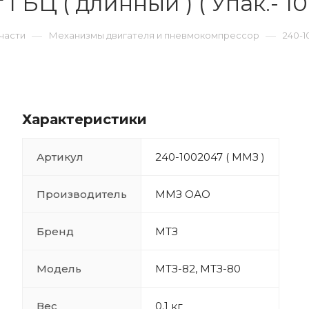
ГБЦ ( длинный ) ( Упак.- 10 
—
—
части
Механизмы двигателя и пневмокомпрессор
240-1
Характеристики
Артикул
240-1002047 ( ММЗ )
Производитель
ММЗ ОАО
Бренд
МТЗ
Модель
МТЗ-82, МТЗ-80
Вес
0.1 кг