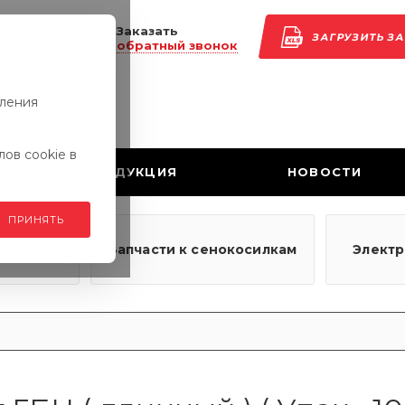
Заказать
ЗАГРУЗИТЬ З
обратный звонок
вления
ов cookie в
ПРОДУКЦИЯ
НОВОСТИ
ПРИНЯТЬ
узовым
Запчасти к сенокосилкам
Элект
ям