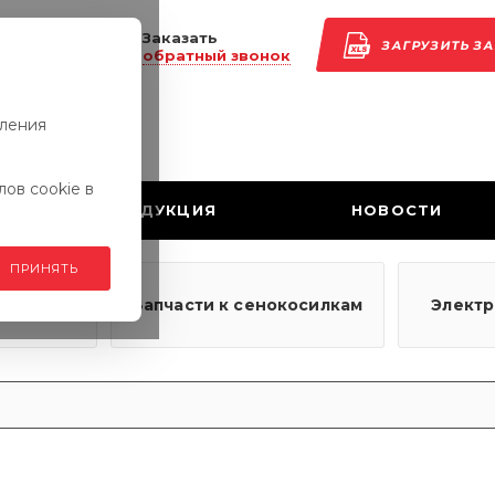
Заказать
ЗАГРУЗИТЬ З
обратный звонок
вления
ов cookie в
ПРОДУКЦИЯ
НОВОСТИ
ПРИНЯТЬ
узовым
Запчасти к сенокосилкам
Элект
ям