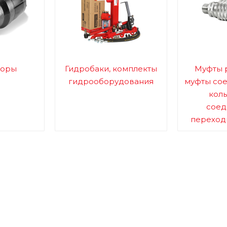
торы
Гидробаки, комплекты
Муфты 
гидрооборудования
муфты сое
коль
соед
переходн