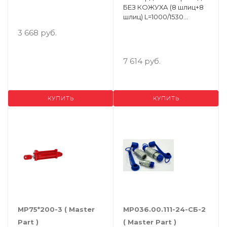
БЕЗ КОЖУХА (8 шлиц+8
36,1мм ) Длинна 2000мм
шлиц) L=1000/1530
ШАРНИР 400 (Упак. 1шт.)
3 668 руб.
7 614 руб.
КУПИТЬ
КУПИТЬ
МР75*200-3 ( Мaster
МР036.00.111-24-СБ-2
Рart )
( Мaster Рart )