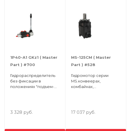
1Р40-А1 GKz1 ( Master
MS-125CM ( Master
Part ) #700
Part ) #528
Гидрораспределитель
Гидромотор серии
без фиксации в
MS.конвеерах,
положениях "подъем-
комбайнах,
опускание", соединения
сельскохозтехнике,
AB: G3/8, PTN: G1/2
спецтехнике, а так же в
буровой,
лесозаготовительной,
3 328 руб.
17 037 руб.
строительной отрасли. (
BMS-125-S1-B1-P1-E )