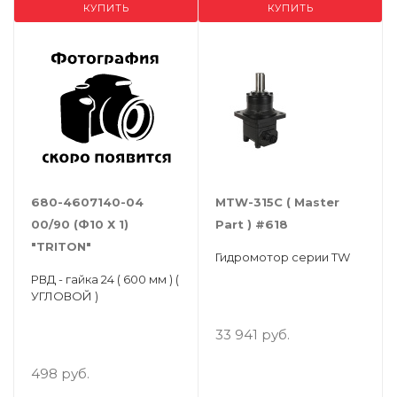
КУПИТЬ
КУПИТЬ
680-4607140-04
MTW-315C ( Master
00/90 (Ф10 Х 1)
Part ) #618
"ТRITON"
Гидромотор серии TW
РВД - гайка 24 ( 600 мм ) (
УГЛОВОЙ )
33 941 руб.
498 руб.