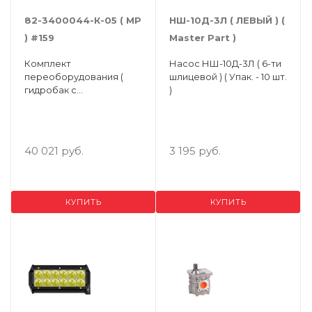
82-3400044-К-05 ( MP
НШ-10Д-3Л ( ЛЕВЫЙ ) (
) #159
Master Part )
Комплект
Насос НШ-10Д-3Л ( 6-ти
переоборудования (
шлицевой ) ( Упак. - 10 шт.
гидробак с
)
кронштейном насоса-
дозатора КРАНОМ
БЛОКИРОВКИ ) МТЗ-82
40 021 руб.
3 195 руб.
КУПИТЬ
КУПИТЬ