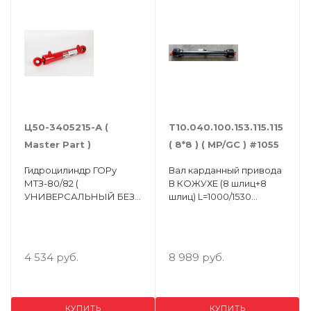
Ц50-3405215-А (
Т10.040.100.153.115.115
Master Part )
( 8*8 ) ( MP/GC ) #1055
Гидроцилиндр ГОРу
Вал карданный привода
МТЗ-80/82 (
В КОЖУХЕ (8 шлиц+8
УНИВЕРСАЛЬНЫЙ БЕЗ
шлиц) L=1000/1530
ПАЛЬЦЕВ ) ( Упак.-4 шт )
ШАРНИР 400
4 534 руб.
8 989 руб.
КУПИТЬ
КУПИТЬ