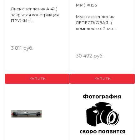
MP ) #155
Диск сцепления А-41 (
закрытая конструкция
Муфта сцепления
ПРУЖИН
ЛЕПЕСТКОВАЯ в
демпфера,безасбестовые
комплекте с 2-мя
накладки ) ( Упак. - 5 шт. )
дисками (
КЕРАМ.НАКЛАДКИ С
ПРУЖИНАМИ
3 811 руб.
+ОТВОДКА )
30 492 руб.
КУПИТЬ
КУПИТЬ