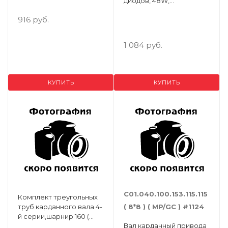
диодов, 48W,
(108x108x50) 12/24V ( Упак.
916 руб.
- 25 шт. )
1 084 руб.
КУПИТЬ
КУПИТЬ
С01.040.100.153.115.115
Комплект треугольных
труб карданного вала 4-
( 8*8 ) ( MP/GC ) #1124
й серии,шарнир 160 (
Вал карданный привода
4S.03-43,4мм+4S.04-