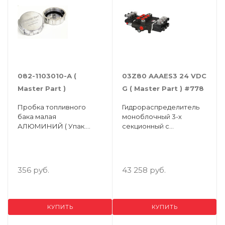
082-1103010-А (
03Z80 AAАES3 24 VDC
Master Part )
G ( Мaster Рart ) #778
Пробка топливного
Гидрoраспределитель
бака малая
моноблочный 3-х
АЛЮМИНИЙ ( Упак.
секционный с
10шт.)
электромагнитным
управлением 80 л/
мин;подключения:P,А,В-
G1/2;Т-G3/4,24V DC
356 руб.
43 258 руб.
КУПИТЬ
КУПИТЬ