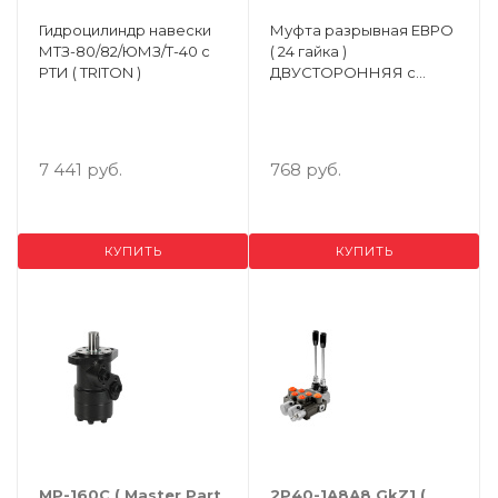
Гидроцилиндр навески
Муфта разрывная ЕВРО
МТЗ-80/82/ЮМЗ/Т-40 с
( 24 гайка )
РТИ ( TRITON )
ДВУСТОРОННЯЯ с
защитными пробками
7 441 руб.
768 руб.
КУПИТЬ
КУПИТЬ
MP-160C ( Маster Рart
2Р40-1А8А8 GkZ1 (