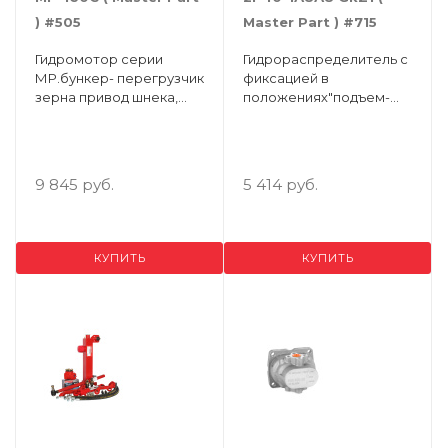
) #505
Master Part ) #715
Гидромотор серии
Гидрораспределитель с
МР.бункер- перегрузчик
фиксацией в
зерна привод шнека,
положениях"подъем-
КДМ, подъемное
опускание",соединения
оборудование и
AB: G3/8, PTN: G1/2
манипуляторы, станки
для обработки
9 845 руб.
5 414 руб.
металлов,
оборудование для
легкой и пищевой
промышленности.( BMP-
КУПИТЬ
КУПИТЬ
160-S-A1-P1-Y10 )