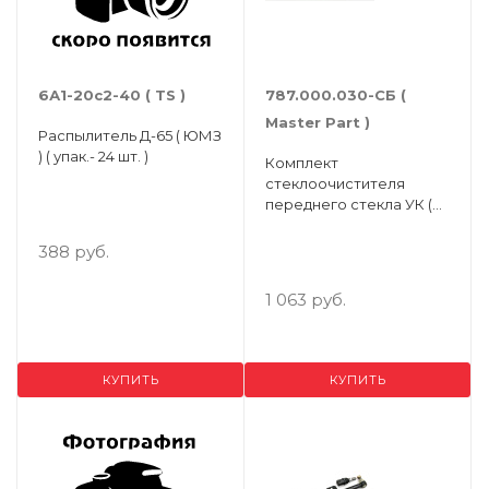
6А1-20с2-40 ( TS )
787.000.030-СБ (
Мaster Рart )
Распылитель Д-65 ( ЮМЗ
) ( упак.- 24 шт. )
Комплект
стеклоочистителя
переднего стекла УК (
Рычаг 787.000.030
+щетка 660мм.) МТЗ
388 руб.
1 063 руб.
КУПИТЬ
КУПИТЬ