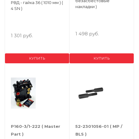
безасбестовые
РВД - гайка 36 ( 1010 мм ) (
накладки )
4 SN )
1 498 руб.
1 301 руб.
КУПИТЬ
КУПИТЬ
Р160-3/1-222 ( Master
52-2301056-01 ( МР /
Part )
BLS )