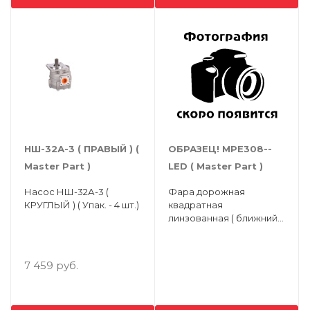
НШ-32А-3 ( ПРАВЫЙ ) (
ОБРАЗЕЦ! МРЕ308--
Master Part )
LED ( Мaster Part )
Насос НШ-32А-3 (
Фара дорожная
КРУГЛЫЙ ) ( Упак. - 4 шт.)
квадратная
линзованная ( ближний/
дальний свет, ДХО,
поворотник )
7 459 руб.