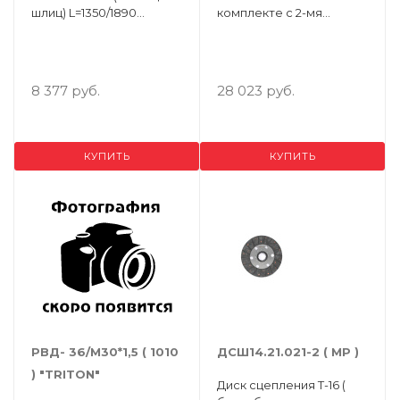
шлиц) L=1350/1890
комплекте с 2-мя
ШАРНИР 400 (Упак. 1шт.)
дисками ( TITANIUM )
8 377 руб.
28 023 руб.
КУПИТЬ
КУПИТЬ
РВД- 36/М30*1,5 ( 1010
ДСШ14.21.021-2 ( МР )
) "ТRITON"
Диск сцепления Т-16 (