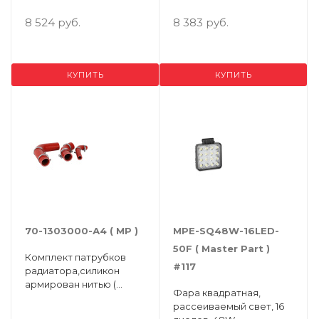
)
8 524 руб.
8 383 руб.
КУПИТЬ
КУПИТЬ
70-1303000-А4 ( МР )
MPE-SQ48W-16LED-
50F ( Маster Part )
Комплект патрубков
#117
радиатора,силикон
армирован нитью (
Фара квадратная,
хомуты, верх., нижний,
рассеиваемый свет, 16
термостата ) МТЗ-80/82