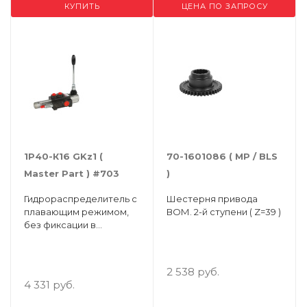
КУПИТЬ
ЦЕНА ПО ЗАПРОСУ
1Р40-К16 GKz1 (
70-1601086 ( МР / BLS
Master Part ) #703
)
Гидрораспределитель c
Шестерня привода
плавающим режимом,
ВОМ. 2-й ступени ( Z=39 )
без фиксации в
положениях"подъем-
опускание",соединения
AB: G3/8, PTN: G1/2
2 538 руб.
4 331 руб.