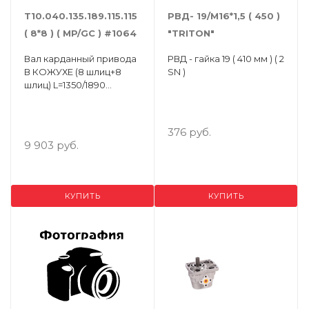
Т10.040.135.189.115.115
РВД- 19/М16*1,5 ( 450 )
( 8*8 ) ( MP/GC ) #1064
"ТRITON"
Вал карданный привода
РВД - гайка 19 ( 410 мм ) ( 2
В КОЖУХЕ (8 шлиц+8
SN )
шлиц) L=1350/1890
ШАРНИР 400
376 руб.
9 903 руб.
КУПИТЬ
КУПИТЬ