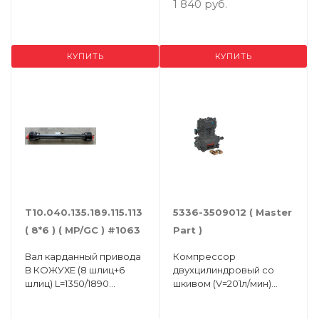
1 840 руб.
КУПИТЬ
КУПИТЬ
Т10.040.135.189.115.113
5336-3509012 ( Master
( 8*6 ) ( MP/GC ) #1063
Part )
Вал карданный привода
Компрессор
В КОЖУХЕ (8 шлиц+6
двухцилиндровый со
шлиц) L=1350/1890
шкивом (V=201л/мин)
ШАРНИР 400
МАЗ, УРАЛ ЯМЗ-236/238