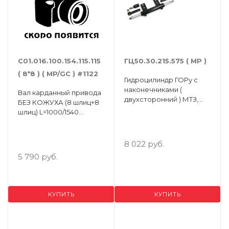
С01.016.100.154.115.115
ГЦ50.30.215.575 ( МР )
( 8*8 ) ( MP/GC ) #1122
Гидроцилиндр ГОРу с
наконечниками (
Вал карданный привода
двухсторонний ) МТЗ,
БЕЗ КОЖУХА (8 шлиц+8
ЮМЗ, Т-40
шлиц) L=1000/1540
ШАРНИР 160 (Упак.1шт.)
8 022 руб.
5 790 руб.
КУПИТЬ
КУПИТЬ