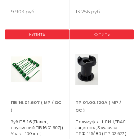
9 903 руб.
13 256 руб.
КУПИТЬ
КУПИТЬ
ПБ 16.01.607 ( MP / GC
ПР 01.00.120А ( МР /
)
GC )
Зуб ПБ-1.6 (Палец
Полумуфта ШЛИЦЕВАЯ
пружинный ПБ 16.01.607) (
зацеп под 3 кулачка
Упак. - 100 шт. )
ПРФ-145/180 ( ПР 02.627 )