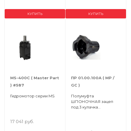
КУПИТЬ
КУПИТЬ
MS-400C ( Master Part
ПР 01.00.100А ( МР /
) #587
GC )
Гидромотор серии MS
Полумуфта
ШПОНОЧНАЯ зацеп
под 3 кулачка
ПРФ-145/180 ( ПР 02.626 )
17 041 руб.