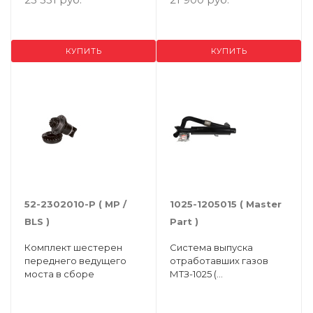
КУПИТЬ
КУПИТЬ
52-2302010-Р ( MP /
1025-1205015 ( Master
BLS )
Part )
Комплект шестерен
Система выпуска
переднего ведущего
отработавших газов
моста в сборе
МТЗ-1025 (
глушитель+труба
промеж.+хомуты+крепеж