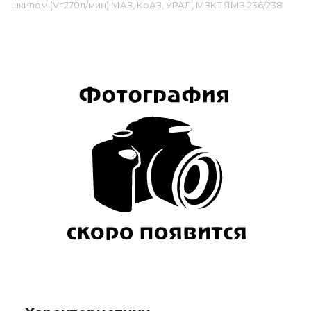
шкивом (V=270л/мин) МАЗ, КрАЗ, УРАЛ, МЗКТ ЯМЗ 236/238