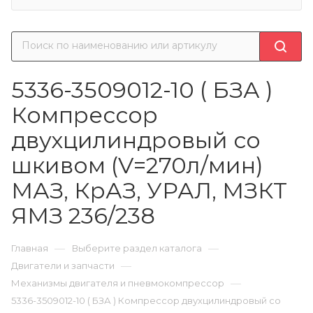
5336-3509012-10 ( БЗА )
Компрессор
двухцилиндровый со
шкивом (V=270л/мин)
МАЗ, КрАЗ, УРАЛ, МЗКТ
ЯМЗ 236/238
—
—
Главная
Выберите раздел каталога
—
Двигатели и запчасти
—
Механизмы двигателя и пневмокомпрессор
5336-3509012-10 ( БЗА ) Компрессор двухцилиндровый со