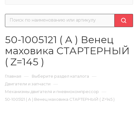
50-1005121 ( А ) Венец
маховика СТАРТЕРНЫЙ
( Z=145 )
—
—
Главная
Выберите раздел каталога
—
Двигатели и запчасти
—
Механизмы двигателя и пневмокомпрессор
50-1005121 ( А ) Венец маховика СТАРТЕРНЫЙ ( Z=145 )