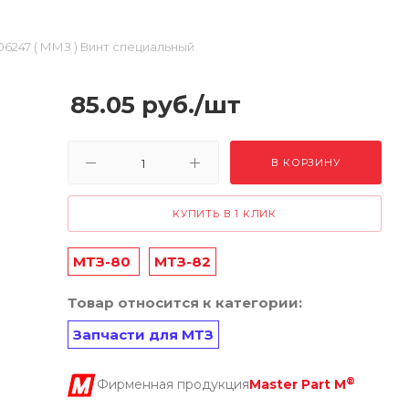
06247 ( ММЗ ) Винт специальный
85.05
руб.
/шт
В КОРЗИНУ
КУПИТЬ В 1 КЛИК
МТЗ-80
МТЗ-82
Товар относится к категории:
Запчасти для МТЗ
®
Фирменная продукция
Master Part M