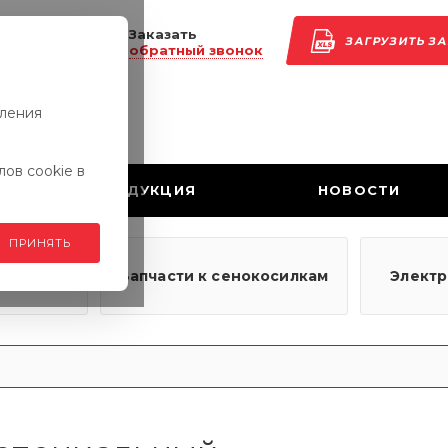
Заказать
ЗАГРУЗИТЬ З
обратный звонок
вления
ов cookie в
ПРОДУКЦИЯ
НОВОСТИ
ПРИНЯТЬ
узовым
Запчасти к сенокосилкам
Элект
ям