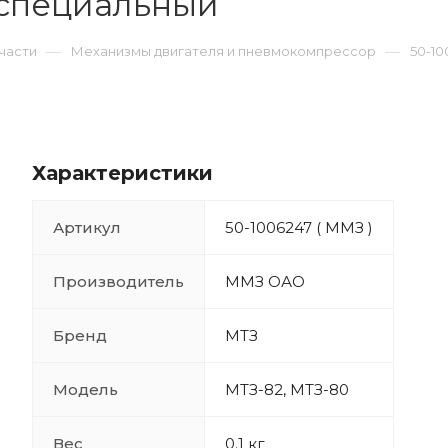
т специальный
—
—
части
Механизмы двигателя и пневмокомпрессор
50-10
Характеристики
Артикул
50-1006247 ( ММЗ )
Производитель
ММЗ ОАО
Бренд
МТЗ
Модель
МТЗ-82, МТЗ-80
Вес
0.1 кг