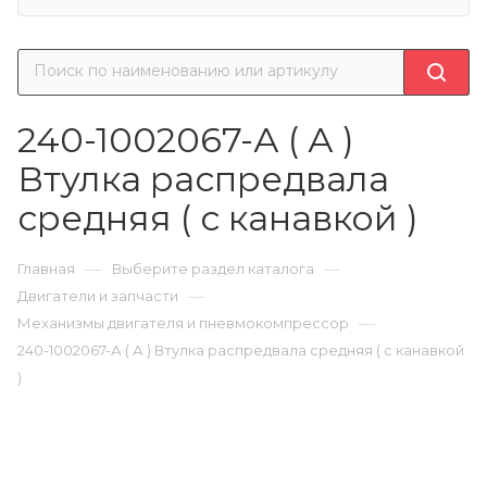
240-1002067-А ( А )
Втулка распредвала
средняя ( с канавкой )
—
—
Главная
Выберите раздел каталога
—
Двигатели и запчасти
—
Механизмы двигателя и пневмокомпрессор
240-1002067-А ( А ) Втулка распредвала средняя ( с канавкой
)