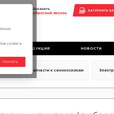
Заказать
ЗАГРУЗИТЬ З
обратный звонок
вления
ов cookie в
ПРОДУКЦИЯ
НОВОСТИ
ПРИНЯТЬ
узовым
Запчасти к сенокосилкам
Элект
ям