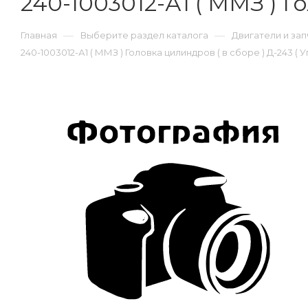
240-1003012-А1 ( ММЗ ) Го
—
—
Главная
Выберите раздел каталога
Двигатели и зап
240-1003012-А1 ( ММЗ ) Головка цилиндров ( в сборе ) Д-243 ( Уп