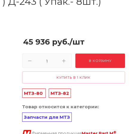
 Д-243 ( Упак.- 8шт.)
45 936
руб.
/шт
В КОРЗИНУ
КУПИТЬ В 1 КЛИК
МТЗ-80
МТЗ-82
Товар относится к категории:
Запчасти для МТЗ
®
Фирменная продукция
Master Part M