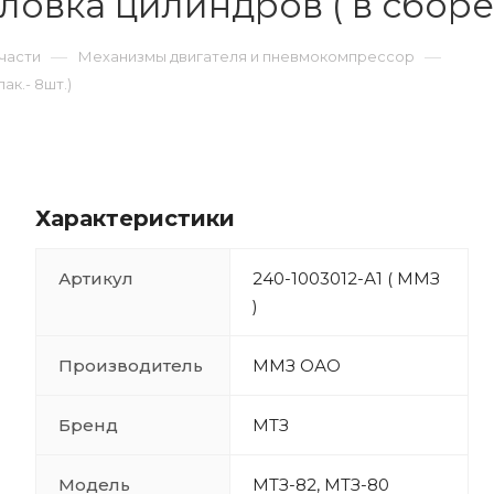
ловка цилиндров ( в сборе )
—
—
части
Механизмы двигателя и пневмокомпрессор
ак.- 8шт.)
Характеристики
Артикул
240-1003012-А1 ( ММЗ
)
Производитель
ММЗ ОАО
Бренд
МТЗ
Модель
МТЗ-82, МТЗ-80