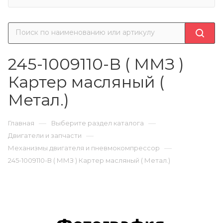
245-1009110-В ( ММЗ )
Картер масляный (
Метал.)
—
—
Главная
Выберите раздел каталога
—
Двигатели и запчасти
—
Механизмы двигателя и пневмокомпрессор
245-1009110-В ( ММЗ ) Картер масляный ( Метал.)