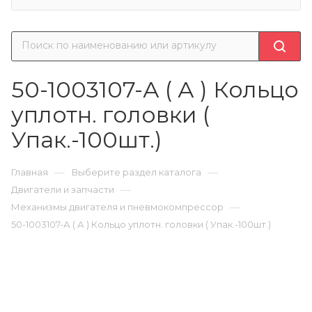
50-1003107-А ( А ) Кольцо
уплотн. головки (
Упак.-100шт.)
—
—
Главная
Выберите раздел каталога
—
Двигатели и запчасти
—
Механизмы двигателя и пневмокомпрессор
50-1003107-А ( А ) Кольцо уплотн. головки ( Упак.-100шт.)