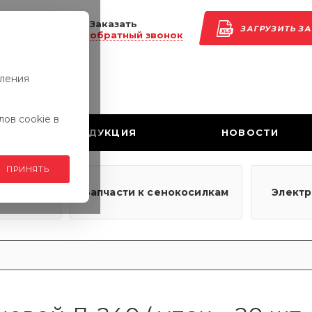
Заказать
ЗАГРУЗИТЬ З
обратный звонок
вления
ов cookie в
ПРОДУКЦИЯ
НОВОСТИ
ПРИНЯТЬ
узовым
Запчасти к сенокосилкам
Элект
ям