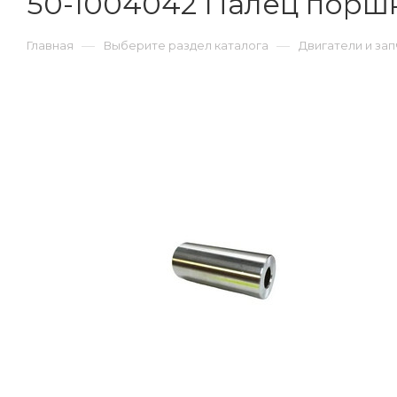
50-1004042 Палец поршнев
—
—
Главная
Выберите раздел каталога
Двигатели и зап