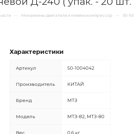
ой Д-240 ( упак. - 20 шт. 
—
—
части
Механизмы двигателя и пневмокомпрессор
50-10
Характеристики
Артикул
50-1004042
Производитель
КИТАЙ
Бренд
МТЗ
Модель
МТЗ-82, МТЗ-80
Вес
0.6 кг