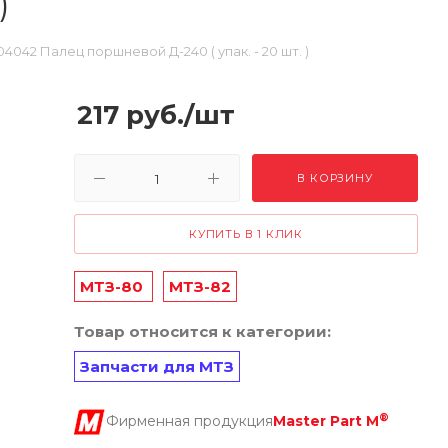
)
04042 Палец поршневой Д-240 ( упак. - 20 шт. )
217
руб.
/шт
В КОРЗИНУ
КУПИТЬ В 1 КЛИК
МТЗ-80
МТЗ-82
Товар относится к категории:
Запчасти для МТЗ
®
Фирменная продукция
Master Part M