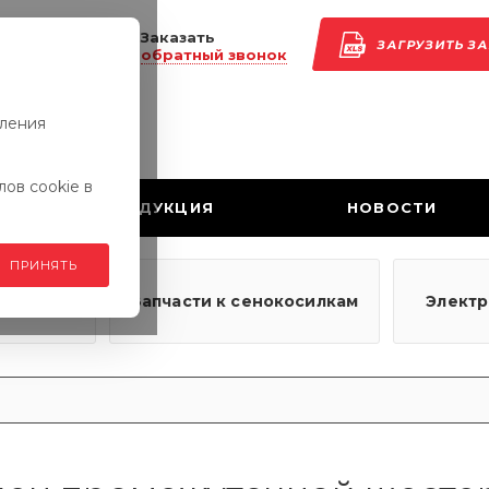
Заказать
ЗАГРУЗИТЬ З
обратный звонок
вления
ов cookie в
ПРОДУКЦИЯ
НОВОСТИ
ПРИНЯТЬ
узовым
Запчасти к сенокосилкам
Элект
ям