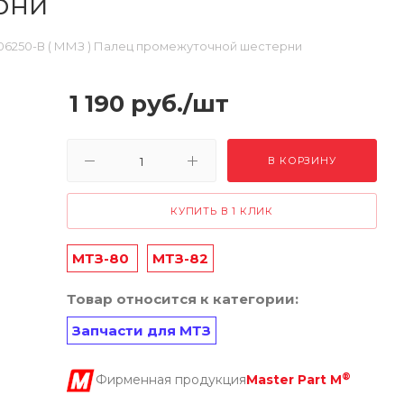
рни
006250-В ( ММЗ ) Палец промежуточной шестерни
1 190
руб.
/шт
В КОРЗИНУ
КУПИТЬ В 1 КЛИК
МТЗ-80
МТЗ-82
Товар относится к категории:
Запчасти для МТЗ
®
Фирменная продукция
Master Part M