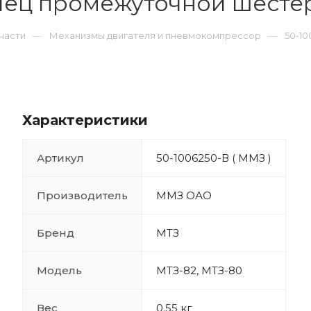
алец промежуточной шесте
—
—
части
Механизмы двигателя и пневмокомпрессор
50-1
Характеристики
Артикул
50-1006250-В ( ММЗ )
Производитель
ММЗ ОАО
Бренд
МТЗ
Модель
МТЗ-82, МТЗ-80
Вес
0.55 кг