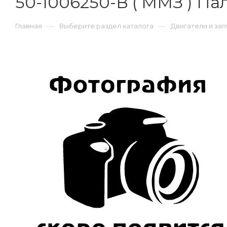
50-1006250-В ( ММЗ ) П
—
—
Главная
Выберите раздел каталога
Двигатели и зап