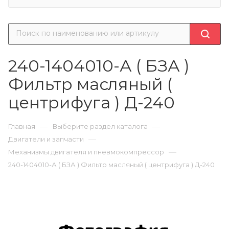
240-1404010-А ( БЗА )
Фильтр масляный (
центрифуга ) Д-240
—
—
Главная
Выберите раздел каталога
—
Двигатели и запчасти
—
Механизмы двигателя и пневмокомпрессор
240-1404010-А ( БЗА ) Фильтр масляный ( центрифуга ) Д-240