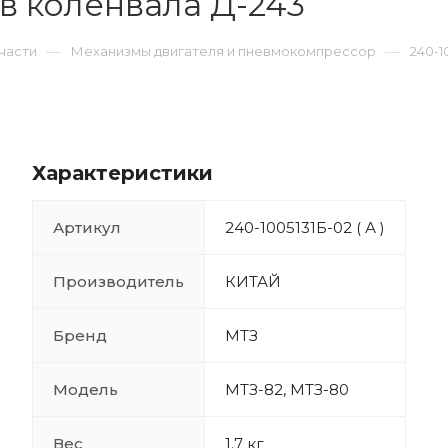
ив коленвала Д-243
—
—
части
Механизмы двигателя и пневмокомпрессор
240-1
Характеристики
Артикул
240-1005131Б-02 ( А )
Производитель
КИТАЙ
Бренд
МТЗ
Модель
МТЗ-82, МТЗ-80
Вес
1.7 кг