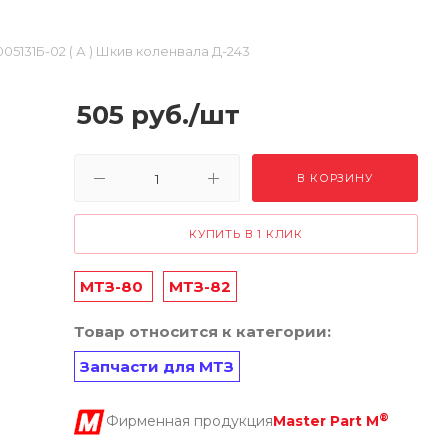
005131Б-02 ( А ) Шкив коленвала Д-243
505
руб.
/шт
В КОРЗИНУ
КУПИТЬ В 1 КЛИК
МТЗ-80
МТЗ-82
Товар относится к категории:
Запчасти для МТЗ
®
Фирменная продукция
Master Part M