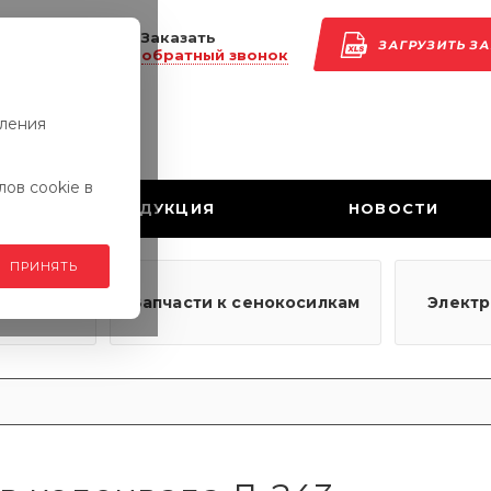
Заказать
ЗАГРУЗИТЬ З
обратный звонок
вления
ов cookie в
ПРОДУКЦИЯ
НОВОСТИ
ПРИНЯТЬ
узовым
Запчасти к сенокосилкам
Элект
ям