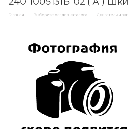
240-1005131Б-02 ( А ) Шк
—
—
Главная
Выберите раздел каталога
Двигатели и зап