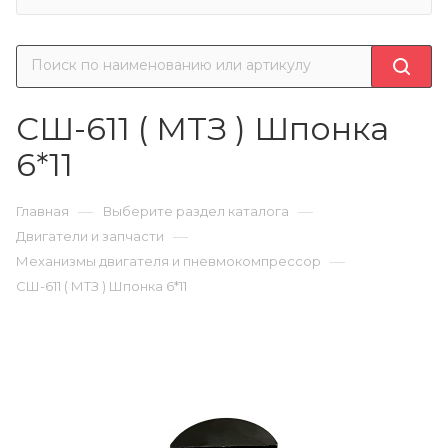
СШ-611 ( МТЗ ) Шпонка
6*11
—
—
Главная
Выберите раздел каталога
—
Двигатели и запчасти
—
Механизмы двигателя и пневмокомпрессор
СШ-611 ( МТЗ ) Шпонка 6*11