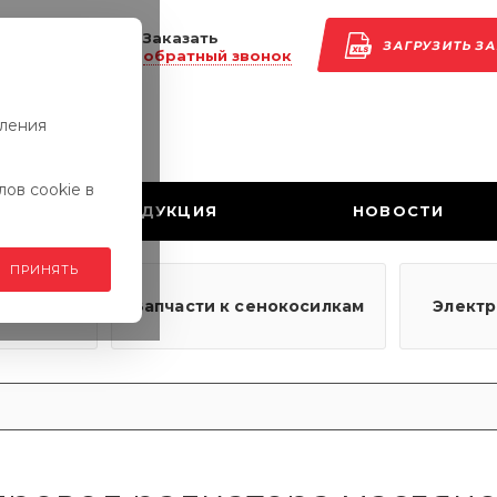
Заказать
ЗАГРУЗИТЬ З
обратный звонок
вления
ов cookie в
ПРОДУКЦИЯ
НОВОСТИ
ПРИНЯТЬ
узовым
Запчасти к сенокосилкам
Элект
ям