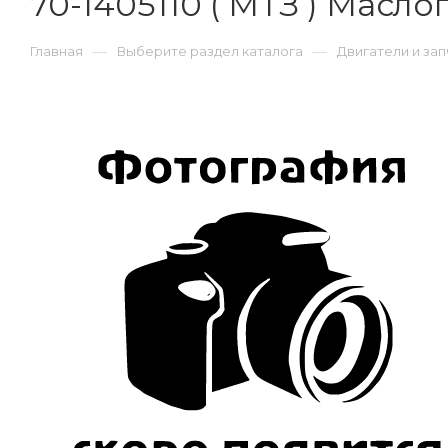
70-1405110 ( МТЗ ) Масл
—
—
Главная
Выберите раздел каталога
Двигатели и зап