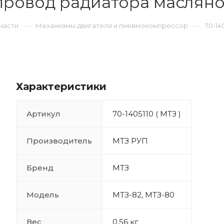
опровод радиатора маслян
—
—
части
Механизмы двигателя и пневмокомпрессор
70-14
Характеристики
Артикул
70-1405110 ( МТЗ )
Производитель
МТЗ РУП
Бренд
МТЗ
Модель
МТЗ-82, МТЗ-80
Вес
0.56 кг