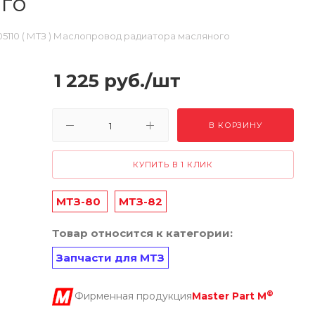
ого
05110 ( МТЗ ) Маслопровод радиатора масляного
1 225
руб.
/шт
В КОРЗИНУ
КУПИТЬ В 1 КЛИК
МТЗ-80
МТЗ-82
Товар относится к категории:
Запчасти для МТЗ
®
Фирменная продукция
Master Part M