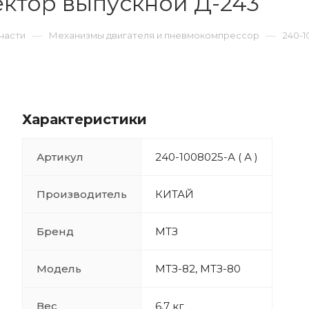
лектор выпускной Д-243
—
—
части
Механизмы двигателя и пневмокомпрессор
240-1
Характеристики
Артикул
240-1008025-А ( А )
Производитель
КИТАЙ
Бренд
МТЗ
Модель
МТЗ-82, МТЗ-80
Вес
6.7 кг