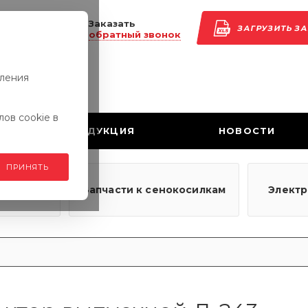
Заказать
ЗАГРУЗИТЬ З
обратный звонок
вления
ов cookie в
ПРОДУКЦИЯ
НОВОСТИ
ПРИНЯТЬ
узовым
Запчасти к сенокосилкам
Элект
ям