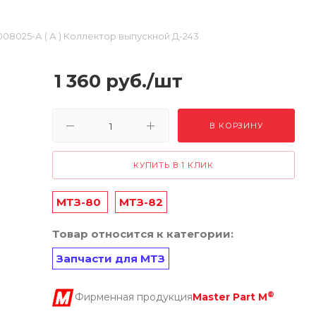
008025-А ( А ) Коллектор выпускной Д-243
1 360
руб.
/шт
В КОРЗИНУ
КУПИТЬ В 1 КЛИК
МТЗ-80
МТЗ-82
Товар относится к категории:
Запчасти для МТЗ
®
Фирменная продукция
Master Part M