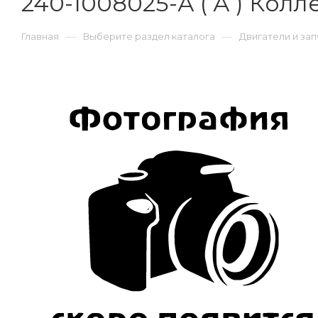
240-1008025-А ( А ) Кол
—
—
Главная
Выберите раздел каталога
Двигатели и зап