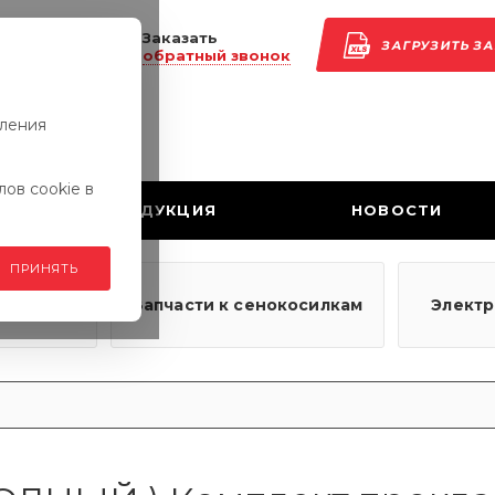
Заказать
ЗАГРУЗИТЬ З
обратный звонок
вления
ов cookie в
ПРОДУКЦИЯ
НОВОСТИ
ПРИНЯТЬ
узовым
Запчасти к сенокосилкам
Элект
ям