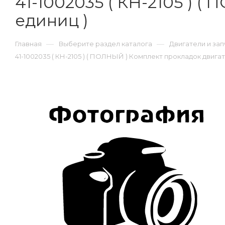
41-1002035 ( КН-2105 ) (
единиц )
—
—
Главная
Выберите раздел каталога
Двигатели и зап
41-1002035 ( КН-2105 ) ( ПОЛНЫЙ ) Комплект прокладок двигате