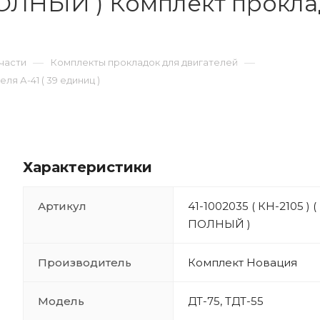
 ПОЛНЫЙ ) Комплект проклад
—
—
части
Комплекты прокладок для двигателей
ля А-41 ( 39 единиц )
Характеристики
Артикул
41-1002035 ( КН-2105 ) (
ПОЛНЫЙ )
Производитель
Комплект Новация
Модель
ДТ-75, ТДТ-55