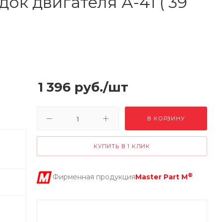
ок двигателя А-41 ( 39
1 396
руб.
/шт
В КОРЗИНУ
КУПИТЬ В 1 КЛИК
®
Фирменная продукция
Master Part M