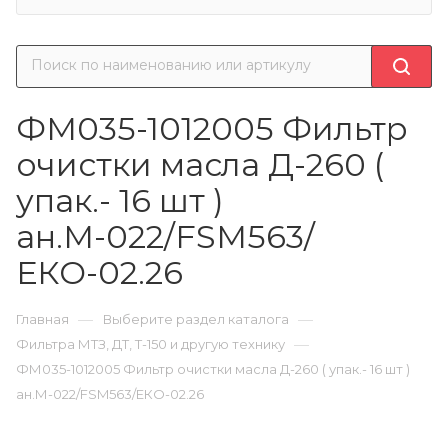
ФМ035-1012005 Фильтр
очистки масла Д-260 (
упак.- 16 шт )
ан.М-022/FSM563/
ЕКО-02.26
—
—
Главная
Выберите раздел каталога
—
Фильтра МТЗ, ДТ, Т-150 и другую технику
ФМ035-1012005 Фильтр очистки масла Д-260 ( упак.- 16 шт )
ан.М-022/FSM563/ЕКО-02.26