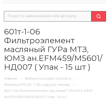
601т-1-06
Фильтроэлемент
масляный ГУРа МТЗ,
ЮМЗ ан.EFM459/М5601/
НД007 ( Упак - 15 шт )
—
—
Главная
Выберите раздел каталога
—
Фильтра МТЗ, ДТ, Т-150 и другую технику
601т-1-06 Фильтроэлемент масляный ГУРа МТЗ, ЮМЗ
ан.EFM459/М5601/НД007 ( Упак - 15 шт )