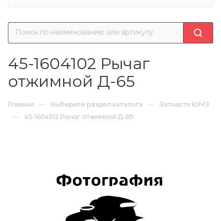
45-1604102 Рычаг
отжимной Д-65
—
—
Главная
Выберите раздел каталога
Запчасти ЮМЗ
—
45-1604102 Рычаг отжимной Д-65