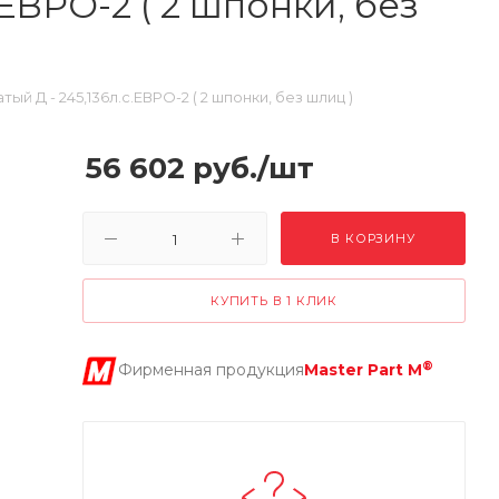
.ЕВРО-2 ( 2 шпонки, без
тый Д - 245,136л.с.ЕВРО-2 ( 2 шпонки, без шлиц )
56 602
руб.
/шт
В КОРЗИНУ
КУПИТЬ В 1 КЛИК
®
Фирменная продукция
Master Part M