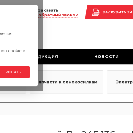
Заказать
ЗАГРУЗИТЬ З
обратный звонок
вления
ов cookie в
ПРОДУКЦИЯ
НОВОСТИ
ПРИНЯТЬ
узовым
Запчасти к сенокосилкам
Элект
ям