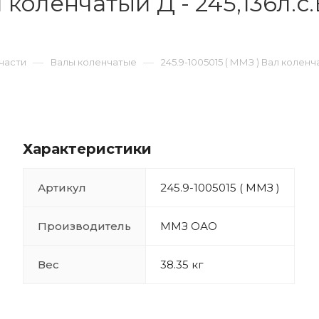
л коленчатый Д - 245,136л.с
—
—
части
Валы коленчатые
245.9-1005015 ( ММЗ ) Вал коленча
Характеристики
Артикул
245.9-1005015 ( ММЗ )
Производитель
ММЗ ОАО
Вес
38.35 кг