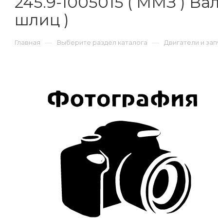
245.9-1005015 ( ММЗ ) Ва
шлиц )
—
—
Главная
Выберите раздел каталога
Двигатели и зап