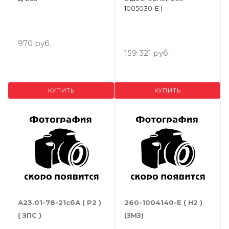
1005030-Е )
970 руб.
159 321 руб.
КУПИТЬ
КУПИТЬ
А23.01-78-21сбА ( Р2 )
260-1004140-Е ( Н2 )
( ЗПС )
(ЗМЗ)