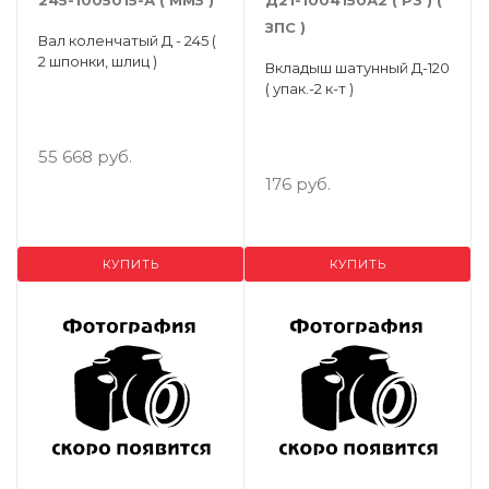
245-1005015-А ( ММЗ )
Д21-1004150А2 ( Р3 ) (
ЗПС )
Вал коленчатый Д - 245 (
2 шпонки, шлиц )
Вкладыш шатунный Д-120
( упак.-2 к-т )
55 668 руб.
176 руб.
КУПИТЬ
КУПИТЬ