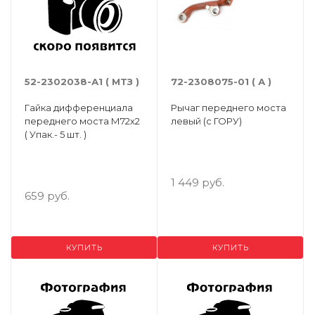
52-2302038-А1 ( МТЗ )
72-2308075-01 ( А )
Гайка дифференциала
Рычаг переднего моста
переднего моста М72х2
левый (с ГОРУ)
( Упак.- 5 шт. )
1 449 руб.
659 руб.
КУПИТЬ
КУПИТЬ