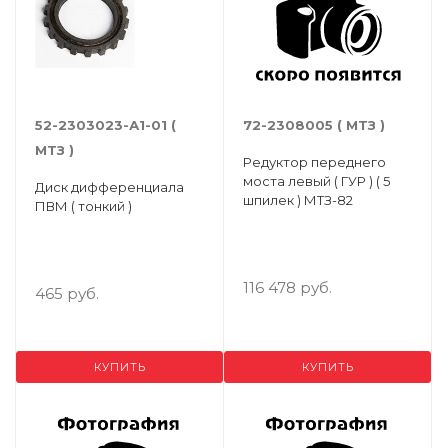
52-2303023-А1-01 (
72-2308005 ( МТЗ )
МТЗ )
Редуктор переднего
моста левый ( ГУР ) ( 5
Диск дифференциала
шпилек ) МТЗ-82
ПВМ ( тонкий )
116 478 руб.
465 руб.
КУПИТЬ
КУПИТЬ