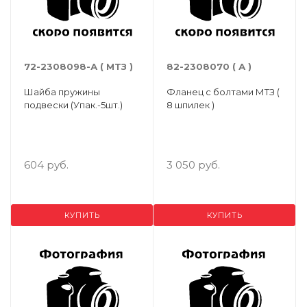
72-2308098-А ( МТЗ )
82-2308070 ( А )
Шайба пружины
Фланец с болтами МТЗ (
подвески (Упак.-5шт.)
8 шпилек )
604 руб.
3 050 руб.
КУПИТЬ
КУПИТЬ