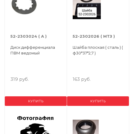
52-2303024 ( А )
52-2302026 ( МТЗ )
Диск дифференциала
Шайба плоская ( сталь ) (
ПВМ ведомый
ф30*37*2,7 )
319 руб.
163 руб.
КУПИТЬ
КУПИТЬ