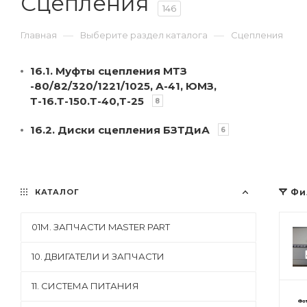
Сцепления
146
—
—
Главная
Выберите раздел каталога
Сцепления
16.1. Муфты сцепления МТЗ
-80/82/320/1221/1025, А-41, ЮМЗ,
Т-16.Т-150.Т-40,Т-25
8
16.2. Диски сцепления БЗТДиА
6
КАТАЛОГ
Фи
01М. ЗАПЧАСТИ MASTER PART
10. ДВИГАТЕЛИ И ЗАПЧАСТИ
11. СИСТЕМА ПИТАНИЯ