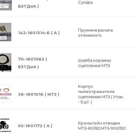
Сухарь
БЗТДиА )
Пружина рычага
142-1601314-Б ( А )
отжимного
70-1601062 (
Шайба корзины
сцепления МТЗ
БЗТДиА )
Корпус
пылеотражателя
36-1601016 ( МТЗ )
сцепления МТЗ ( Упак.
- 5 шт. )
Кронштейн отводки
50-1601172 ( А )
МТЗ-80/82,МТЗ-900/920/952