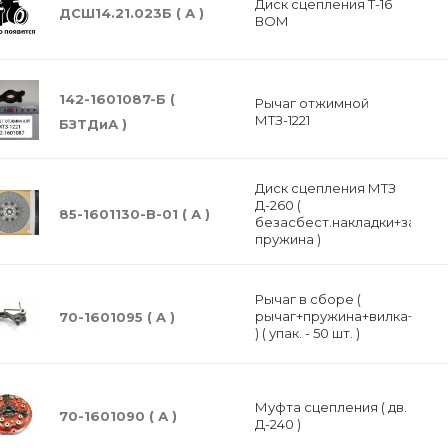
Диск сцепления Т-16
ДСШ14.21.023Б ( А )
ВОМ
142-1601087-Б (
Рычаг отжимной
МТЗ-1221
БЗТДиА )
Диск сцепления МТЗ
Д-260 (
85-1601130-В-01 ( А )
безасбест.накладки+закры
пружина )
Рычаг в сборе (
рычаг+пружина+вилка+гайк
70-1601095 ( A )
) ( упак. - 50 шт. )
Муфта сцепления ( дв.
70-1601090 ( А )
Д-240 )