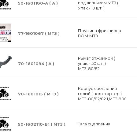
подшипником МТЗ (
50-1601180-А ( А )
Упак.- 10 шт. )
Пружина фрикциона
77-1601067 ( МТЗ )
ВОМ МТЗ
Рычаг отжимной (
упак. - 50 шт. )
70-1601094 ( А )
МТЗ-80/82
Корпус сцепления
голый ( под стартер )
70-1601015 ( МТЗ )
МТЗ-80/82/82.1,МТЗ-900/920
Тяга сцепления
50-1602110-Б1 ( МТЗ )