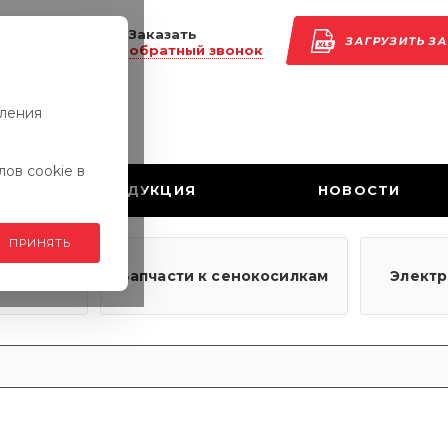
Заказать
ЗАГРУЗИТЬ З
обратный звонок
вления
ов cookie в
ПРОДУКЦИЯ
НОВОСТИ
ПРИНЯТЬ
узовым
Запчасти к сенокосилкам
Элект
ям