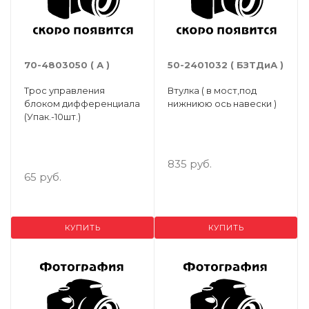
70-4803050 ( А )
50-2401032 ( БЗТДиА )
Трос управления
Втулка ( в мост,под
блоком дифференциала
нижниюю ось навески )
(Упак.-10шт.)
835 руб.
65 руб.
КУПИТЬ
КУПИТЬ