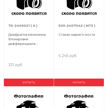
70-2409021 ( А )
50Х-2407042 ( МТЗ )
Диафрагма мехенизиа
Стакан заднего моста
блокировки
дифферинциала.
МТЗ-80/100/1221
6 245 руб.
331 руб.
КУПИТЬ
КУПИТЬ