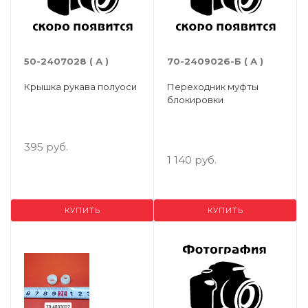
50-2407028 ( А )
70-2409026-Б ( А )
Крышка рукава полуоси
Переходник муфты
блокировки
395 руб.
1 140 руб.
КУПИТЬ
КУПИТЬ