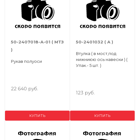
50-2407018-А-01 ( МТЗ
50-2401032 ( А )
)
Втулка ( в мост,под
нижниюю ось навески ) (
Рукав полуоси
Упак.- 5 шт. )
22 640 руб.
123 руб.
КУПИТЬ
КУПИТЬ