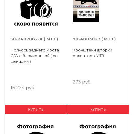
50-2407082-А ( МТЗ )
70-4803027 ( МТЗ )
Полуось заднего моста
Кронштейн шторки
С/О с блокировкой ( со
радиатора МТЗ
шлицами )
273 руб.
16 224 руб.
КУПИТЬ
КУПИТЬ