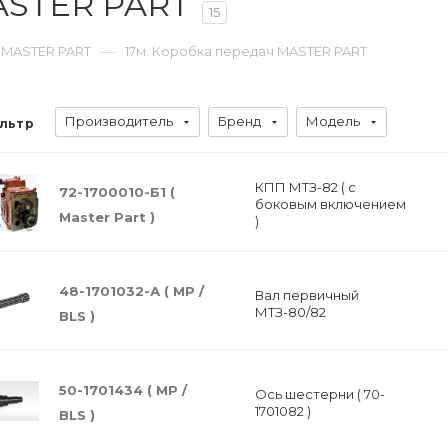
ASTER PART
15
—
 MASTER PART
17м. Коробка передач MASTER PART
Производитель
Бренд
Модель
льтр
КПП МТЗ-82 ( с
72-1700010-Б1 (
боковым включением
Master Part )
)
48-1701032-А ( МР /
Вал первичный
МТЗ-80/82
BLS )
50-1701434 ( МР /
Ось шестерни ( 70-
1701082 )
BLS )