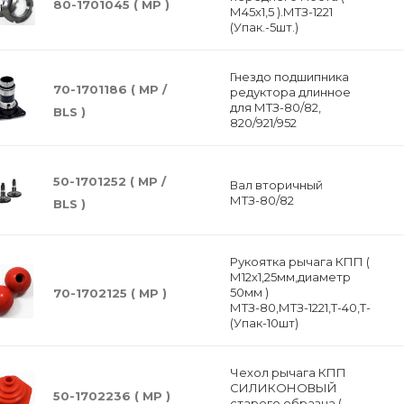
80-1701045 ( МР )
М45х1,5 ).МТЗ-1221
(Упак.-5шт.)
Гнездо подшипника
70-1701186 ( MP /
редуктора длинное
для МТЗ-80/82,
BLS )
820/921/952
50-1701252 ( МР /
Вал вторичный
МТЗ-80/82
BLS )
Рукоятка рычага КПП (
М12х1,25мм,диаметр
50мм )
70-1702125 ( MP )
МТЗ-80,МТЗ-1221,Т-40,Т-16,ТД
(Упак-10шт)
Чехол рычага КПП
СИЛИКОНОВЫЙ
50-1702236 ( MP )
старого образца (