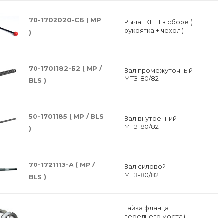
70-1702020-СБ ( MP
Рычаг КПП в сборе (
рукоятка + чехол )
)
70-1701182-Б2 ( MP /
Вал промежуточный
МТЗ-80/82
BLS )
50-1701185 ( МР / BLS
Вал внутренний
МТЗ-80/82
)
70-1721113-А ( МР /
Вал силовой
МТЗ-80/82
BLS )
Гайка фланца
переднего моста (