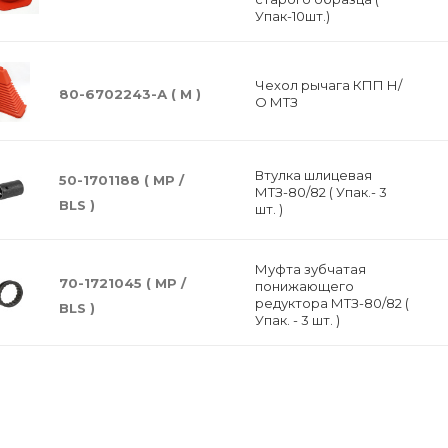
Упак-10шт.)
Чехол рычага КПП Н/
80-6702243-А ( M )
О МТЗ
Втулка шлицевая
50-1701188 ( МР /
МТЗ-80/82 ( Упак.- 3
BLS )
шт. )
Муфта зубчатая
70-1721045 ( MP /
понижающего
редуктора МТЗ-80/82 (
BLS )
Упак. - 3 шт. )