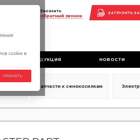
Заказать
ЗАГРУЗИТЬ З
обратный звонок
вления
ов cookie в
ПРОДУКЦИЯ
НОВОСТИ
ПРИНЯТЬ
узовым
Запчасти к сенокосилкам
Элект
ям