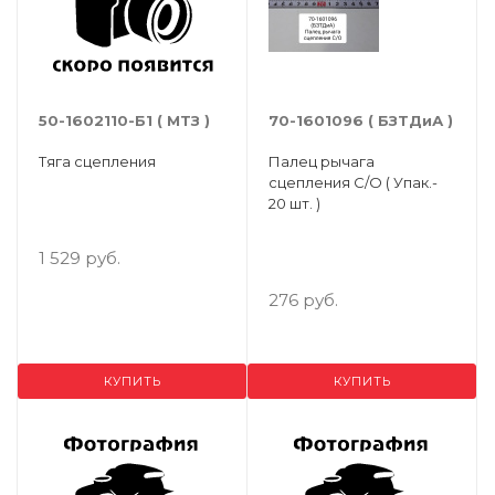
50-1602110-Б1 ( МТЗ )
70-1601096 ( БЗТДиА )
Тяга сцепления
Палец рычага
сцепления С/О ( Упак.-
20 шт. )
1 529 руб.
276 руб.
КУПИТЬ
КУПИТЬ