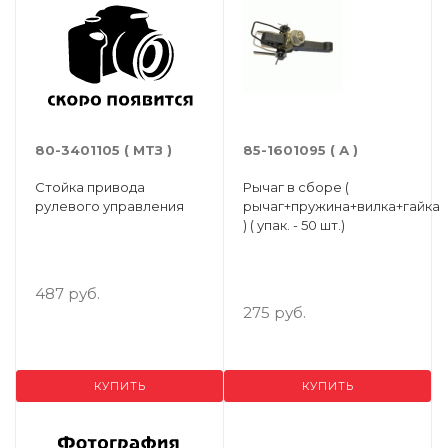
80-3401105 ( МТЗ )
85-1601095 ( А )
Стойка привода
Рычаг в сборе (
рулевого управления
рычаг+пружина+вилка+гайка
) ( упак. - 50 шт.)
487 руб.
275 руб.
КУПИТЬ
КУПИТЬ