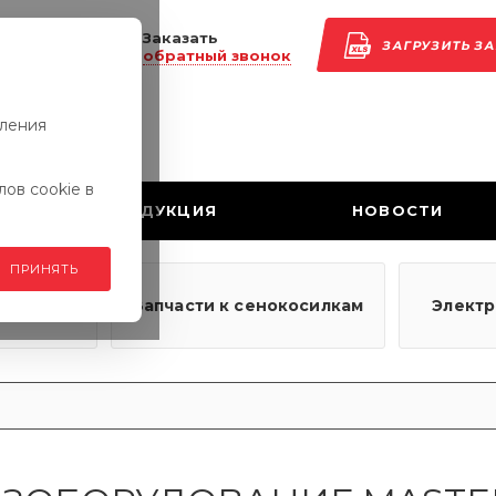
Заказать
ЗАГРУЗИТЬ З
обратный звонок
вления
ов cookie в
ПРОДУКЦИЯ
НОВОСТИ
ПРИНЯТЬ
узовым
Запчасти к сенокосилкам
Элект
ям