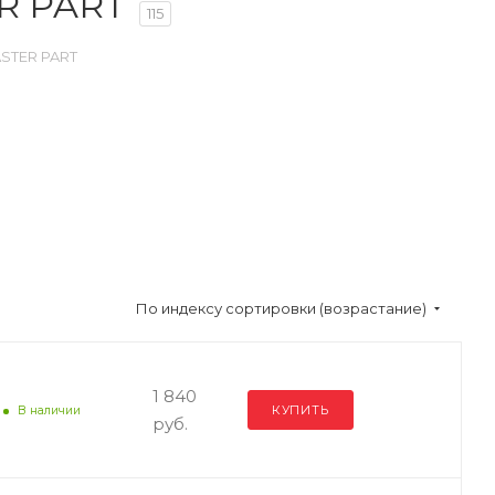
R PART
115
STER PART
По индексу сортировки (возрастание)
1 840
КУПИТЬ
В наличии
руб.