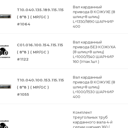
Вал карданный
Т10.040.135.189.115.115
привода В КОЖУХЕ (8
шлиц+8 шлиц)
( 8*8 ) ( MP/GC )
L=1350/1890 ШАРНИР
#1064
400
Вал карданный
С01.016.100.154.115.115
привода БЕЗ КОЖУХА
(8 шлиц+8 шлиц)
( 8*8 ) ( MP/GC )
L=1000/1540 ШАРНИР
#1122
160 (Упак.1шт.)
Вал карданный
Т10.040.100.153.115.115
привода В КОЖУХЕ (8
шлиц+8 шлиц)
( 8*8 ) ( MP/GC )
L=1000/1530 ШАРНИР
#1055
400
Комплект
треугольных труб
карданного вала 4-й
серии,шарнир 160 (