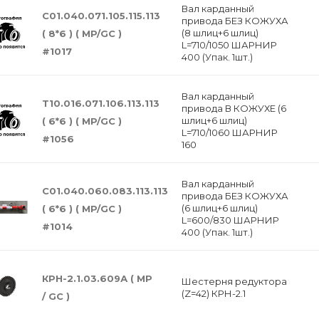
Вал карданный
С01.040.071.105.115.113
привода БЕЗ КОЖУХА
(8 шлиц+6 шлиц)
( 8*6 ) ( MP/GC )
L=710/1050 ШАРНИР
#1017
400 (Упак. 1шт.)
Вал карданный
Т10.016.071.106.113.113
привода В КОЖУХЕ (6
шлиц+6 шлиц)
( 6*6 ) ( MP/GC )
L=710/1060 ШАРНИР
#1056
160
Вал карданный
С01.040.060.083.113.113
привода БЕЗ КОЖУХА
(6 шлиц+6 шлиц)
( 6*6 ) ( MP/GC )
L=600/830 ШАРНИР
#1014
400 (Упак. 1шт.)
КРН-2.1.03.609А ( МР
Шестерня редуктора
(Z=42) КРН-2.1
/ GC )