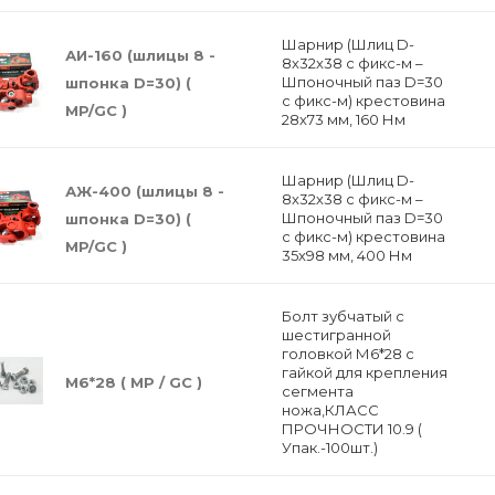
Шарнир (Шлиц D-
АИ-160 (шлицы 8 -
8х32х38 с фикс-м –
Шпоночный паз D=30
шпонка D=30) (
с фикс-м) крестовина
MP/GC )
28х73 мм, 160 Нм
Шарнир (Шлиц D-
АЖ-400 (шлицы 8 -
8х32х38 с фикс-м –
Шпоночный паз D=30
шпонка D=30) (
с фикс-м) крестовина
MP/GC )
35х98 мм, 400 Нм
Болт зубчатый с
шестигранной
головкой М6*28 с
гайкой для крепления
М6*28 ( МP / GC )
сегмента
ножа,КЛАСС
ПРОЧНОСТИ 10.9 (
Упак.-100шт.)