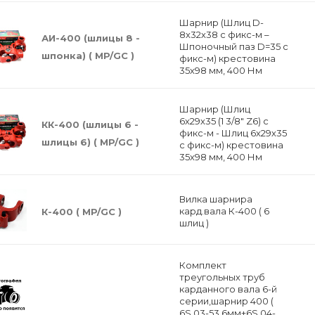
Шарнир (Шлиц D-
8х32х38 с фикс-м –
АИ-400 (шлицы 8 -
Шпоночный паз D=35 с
шпонка) ( MP/GC )
фикс-м) крестовина
35х98 мм, 400 Нм
Шарнир (Шлиц
6х29х35 (1 3/8" Z6) с
КК-400 (шлицы 6 -
фикс-м - Шлиц 6х29х35
шлицы 6) ( MP/GC )
с фикс-м) крестовина
35х98 мм, 400 Нм
Вилка шарнира
кард.вала К-400 ( 6
К-400 ( MP/GC )
шлиц )
Комплект
треугольных труб
карданного вала 6-й
серии,шарнир 400 (
6S.03-53,6мм+6S.04-