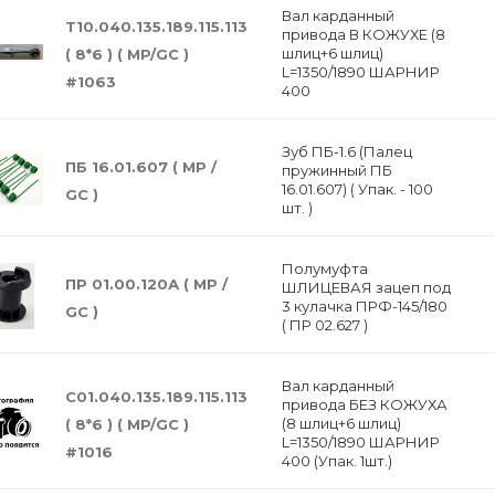
Вал карданный
Т10.040.135.189.115.113
привода В КОЖУХЕ (8
шлиц+6 шлиц)
( 8*6 ) ( MP/GC )
L=1350/1890 ШАРНИР
#1063
400
Зуб ПБ-1.6 (Палец
ПБ 16.01.607 ( MP /
пружинный ПБ
16.01.607) ( Упак. - 100
GC )
шт. )
Полумуфта
ПР 01.00.120А ( МР /
ШЛИЦЕВАЯ зацеп под
3 кулачка ПРФ-145/180
GC )
( ПР 02.627 )
Вал карданный
С01.040.135.189.115.113
привода БЕЗ КОЖУХА
(8 шлиц+6 шлиц)
( 8*6 ) ( MP/GC )
L=1350/1890 ШАРНИР
#1016
400 (Упак. 1шт.)