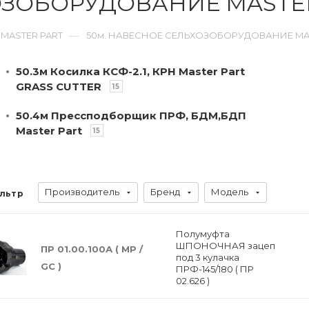
ОЗОБОРУДОВАНИЕ MASTE
—
 MASTER PART
50м. НАВЕСНОЕ СЕЛЬХОЗОБОРУДОВАНИЕ MA
50.3м Косилка КСФ-2.1, КРН Master Part
GRASS CUTTER
15
50.4м Прессподборщик ПРФ, БДМ,БДП
Master Part
15
Производитель
Бренд
Модель
льтр
Полумуфта
ШПОНОЧНАЯ зацеп
ПР 01.00.100А ( МР /
под 3 кулачка
GC )
ПРФ-145/180 ( ПР
02.626 )