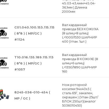
4S.03-43,4мм+4S.04-
36,1мм ) Длинна
2000мм
Вал карданный
С01.040.100.153.115.115
привода БЕЗ КОЖУХА
(8 шлиц+8 шлиц)
( 8*8 ) ( MP/GC )
L=1000/1530 ШАРНИР
#1124
400 (Упак. 1шт.)
Вал карданный
Т10.016.135.189.115.113
привода В КОЖУХЕ (8
шлиц+6 шлиц)
( 8*6 ) ( MP/GC )
L=1350/1890 ШАРНИР
#1057
160
Нож роторной
косилки 94х40х3 (
8245-036-010-454 (
сталь 65Г, закален,
окрашен ) (Упак-25шт/
MP / GC )
БЛОК 250шт)(аналог
5036010450)